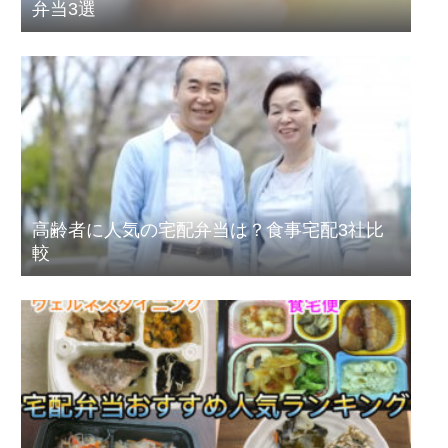
弁当3選
高齢者に人気の宅配弁当は？食事宅配3社比
較