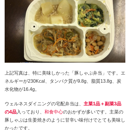
上記写真は、特に美味しかった「豚しゃぶ弁当」です。エ
ネルギーが230Kcal、タンパク質が9.8g、脂質13.8g、炭
水化物が16.4g。
ウェルネスダイニングの宅配弁当は、
主菜1品＋副菜3品
の4品
入っており、
和食中心
のおかずが多いです。主菜の
豚しゃぶは生姜焼きのように甘辛い味付けでとても美味し
かったです。