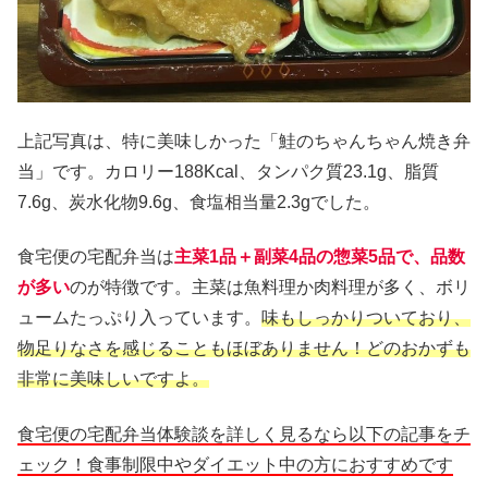
上記写真は、特に美味しかった「鮭のちゃんちゃん焼き弁
当」です。カロリー188Kcal、タンパク質23.1g、脂質
7.6g、炭水化物9.6g、食塩相当量2.3gでした。
食宅便の宅配弁当は
主菜1品＋副菜4品の惣菜5品で、品数
が多い
のが特徴です。主菜は魚料理か肉料理が多く、ボリ
ュームたっぷり入っています。
味もしっかりついており、
物足りなさを感じることもほぼありません！どのおかずも
非常に美味しいですよ。
食宅便の宅配弁当体験談を詳しく見るなら以下の記事をチ
ェック！食事制限中やダイエット中の方におすすめです