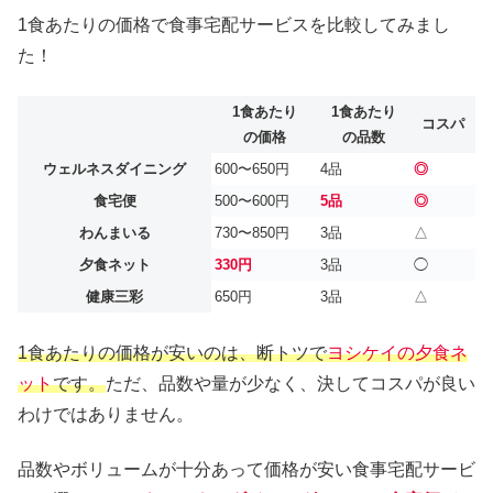
1食あたりの価格で食事宅配サービスを比較してみまし
た！
1食あたり
1食あたり
コスパ
の価格
の品数
ウェルネスダイニング
600〜650円
4品
◎
食宅便
500〜600円
5品
◎
わんまいる
730〜850円
3品
△
夕食ネット
330円
3品
◯
健康三彩
650円
3品
△
1食あたりの価格が安いのは、断トツで
ヨシケイの夕食ネ
ット
です。
ただ、品数や量が少なく、決してコスパが良い
わけではありません。
品数やボリュームが十分あって価格が安い食事宅配サービ