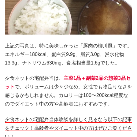
上記の写真は、特に美味しかった「豚肉の柳川風」です。
エネルギー180kcal、蛋白質9.9g、脂質3.0g、炭水化物
13.3g、ナトリウム630mg、食塩相当量1.6gでした。
夕食ネットの宅配弁当は、
主菜1品＋副菜2品の惣菜3品セ
ット
で、ボリュームは少々少なめ。女性でも物足りなさを
感じるかもしれません。カロリーは100〜200kcal程度な
のでダイエット中の方や高齢者におすすめです。
夕食ネットの宅配弁当体験談を詳しく見るなら以下の記事
をチェック！高齢者やダイエット中の方はぜひご覧くださ
い！