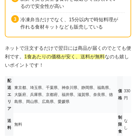
るので安全性が高い
冷凍弁当だけでなく、15分以内で時短料理が
作れる食材キットなども販売している
ネットで注文するだけで翌日には商品が届くのでとても便
利です。
1食あたりの価格が安く、送料が無料
なのも嬉し
いポイントです！
配
送
東京都、埼玉県、千葉県、神奈川県、静岡県、福島県、
価
330
エ
大阪府、兵庫県、京都府、福井県、滋賀県、奈良県、徳
格
円
リ
島県、岡山県、広島県、愛媛県
ア
制
送
な
無料
限
料
し
食