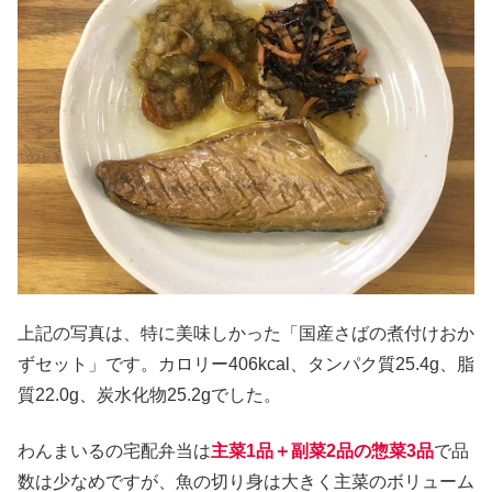
上記の写真は、特に美味しかった「国産さばの煮付けおか
ずセット」です。カロリー406kcal、タンパク質25.4g、脂
質22.0g、炭水化物25.2gでした。
わんまいるの宅配弁当は
主菜1品＋副菜2品の惣菜3品
で品
数は少なめですが、魚の切り身は大きく主菜のボリューム