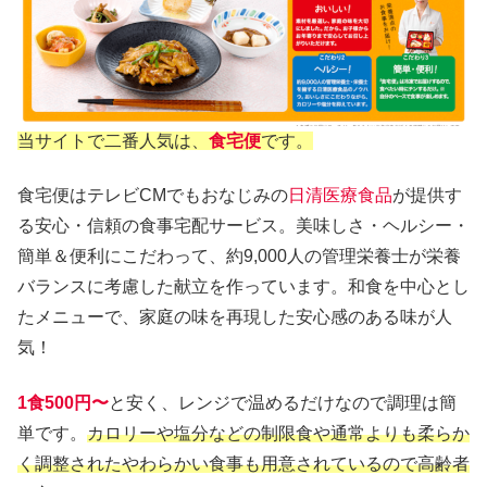
当サイトで二番人気は、
食宅便
です。
食宅便はテレビCMでもおなじみの
日清医療食品
が提供す
る安心・信頼の食事宅配サービス。美味しさ・ヘルシー・
簡単＆便利にこだわって、約9,000人の管理栄養士が栄養
バランスに考慮した献立を作っています。和食を中心とし
たメニューで、家庭の味を再現した安心感のある味が人
気！
1食500円〜
と安く、レンジで温めるだけなので調理は簡
単です。
カロリーや塩分などの制限食や通常よりも柔らか
く調整されたやわらかい食事も用意されているので高齢者