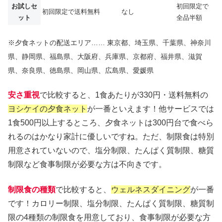
お試しセ
初回限定で
初回限定で送料無料
なし
ット
全品半額
※夕食ネットの配送エリア…… 東京都、埼玉県、千葉県、神奈川
県、静岡県、福島県、大阪府、兵庫県、京都府、福井県、滋賀
県、奈良県、徳島県、岡山県、広島県、愛媛県
安さ重視
で比較すると、1食あたりが330円・送料無料の
ヨシケイの夕食ネット
が一番といえます！他サービスでは
1食500円以上するところ、夕食ネットは300円台で食べら
れるのはかなり家計に優しいですね。ただ、制限食は特別
用意されていないので、塩分制限、たんぱく質制限、糖質
制限など食事制限が必要な方は不向きです。
制限食の種類
で比較すると、
ウェルネスダイニング
が一番
です！カロリー制限、塩分制限、たんぱく質制限、糖質制
限の4種類の制限食を用意しており、食事制限が必要な方