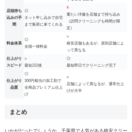
☓
店頭持ち
◎
重たい洋服を店舗まで持ち込み
込みの手
ネット申し込みで自宅
（訪問クリーニングも時間が限
間
まで集荷に来てくれる
定）
○
◎
料金体系
格安店舗もあるが、原則店舗によ
全国一律料金
って異なる
仕上がり
○
◎
スピード
最短2日後
最短即日でクリーニング完了
◎
○
仕上がり
300円相当の加工剤で
店舗によって異なるが、通常仕上
品質
全商品プレミアム仕上
げが大半
げ
まとめ
いかがだったでしょうか。千葉県で人気がある格安クリー