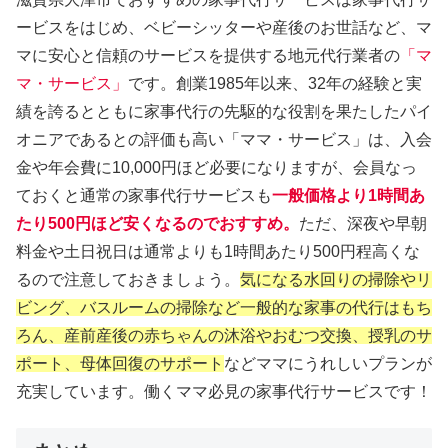
ービスをはじめ、ベビーシッターや産後のお世話など、マ
マに安心と信頼のサービスを提供する地元代行業者の
「マ
マ・サービス」
です。創業1985年以来、32年の経験と実
績を誇るとともに家事代行の先駆的な役割を果たしたパイ
オニアであるとの評価も高い「ママ・サービス」は、入会
金や年会費に10,000円ほど必要になりますが、会員なっ
ておくと通常の家事代行サービスも
一般価格より1時間あ
たり500円ほど安くなるのでおすすめ。
ただ、深夜や早朝
料金や土日祝日は通常よりも1時間あたり500円程高くな
るので注意しておきましょう。
気になる水回りの掃除やリ
ビング、バスルームの掃除など一般的な家事の代行はもち
ろん、産前産後の赤ちゃんの沐浴やおむつ交換、授乳のサ
ポート、母体回復のサポート
などママにうれしいプランが
充実しています。働くママ必見の家事代行サービスです！