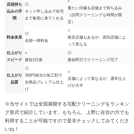
☓
店頭持ち
◎
重たい洋服を店舗まで持ち込み
込みの手
ネット申し込みで自宅
（訪問クリーニングも時間が限
間
まで集荷に来てくれる
定）
○
◎
料金体系
格安店舗もあるが、原則店舗によ
全国一律料金
って異なる
仕上がり
○
◎
スピード
最短2日後
最短即日でクリーニング完了
◎
○
仕上がり
300円相当の加工剤で
店舗によって異なるが、通常仕上
品質
全商品プレミアム仕上
げが大半
げ
※当サイトでは全国展開する宅配クリーニングをランキン
グ形式で紹介しています。もちろん、上野に在住の方でも
利用することが可能ですので是非チェックしてみてくださ
いね！