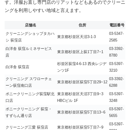
す。洋服お直し専門店のリアットなどもあるのでクリーニ
ングを利用しやすい地域と言えます。
店舗名
住所
電話番号
クリーニングショップタカハ
03-5347-
東京都杉並区天沼3-1-3
シ 荻窪店
2585
白洋舎 荻窪ルミネサービス
03-3392-
東京都杉並区上荻1丁目7−1
店
8780
杉並区荻窪4-6-13 西央レジデ
03-5397-
白洋舎 荻窪店
ンツ1F
3210
クリーニング スワローチェ
03-3392-
東京都杉並区荻窪5丁目29−12
ーン荻窪南口店
6288
ポニークリーニング荻窪駅北
東京都杉並区天沼3丁目9−3
03-5397-
口店
HBCビル 1F
3248
ポニークリーニング 荻窪・
03-5397-
東京都杉並区荻窪5丁目13−6
すずらん通り店
5655
03-5397-
クリーニング三愛 荻窪店
東京都杉並区荻窪5丁目7−9