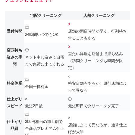
宅配クリーニング
店舗クリーニング
☓
◎
受付時間
店舗の閉店時間が早く、行列待ち
24時間いつでもOK
することもある
☓
店頭持ち
◎
重たい洋服を店舗まで持ち込み
込みの手
ネット申し込みで自宅
（訪問クリーニングも時間が限
間
まで集荷に来てくれる
定）
○
◎
料金体系
格安店舗もあるが、原則店舗によ
全国一律料金
って異なる
仕上がり
○
◎
スピード
最短2日後
最短即日でクリーニング完了
◎
○
仕上がり
300円相当の加工剤で
店舗によって異なるが、通常仕上
品質
全商品プレミアム仕上
げが大半