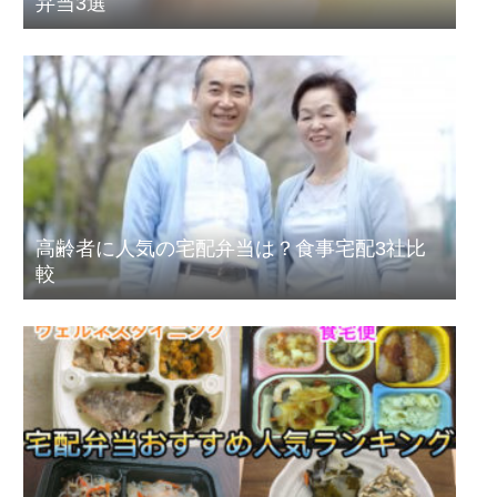
弁当3選
高齢者に人気の宅配弁当は？食事宅配3社比
較