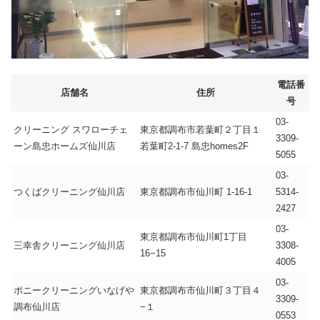
電話番
店舗名
住所
号
03-
クリーニング スワローチェ
東京都調布市若葉町２丁目１
3309-
ーン島忠ホームズ仙川店
若葉町2-1-7 島忠homes2F
5055
03-
つくばクリーニング仙川店
東京都調布市仙川町 1-16-1
5314-
2427
03-
東京都調布市仙川町1丁目
三幸舎クリーニング仙川店
3308-
16−15
4005
03-
ポニークリーニングいなげや
東京都調布市仙川町３丁目４
3309-
調布仙川店
−１
0553