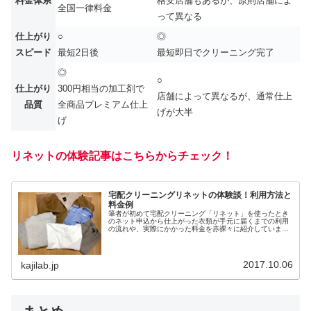
料金体系
格安店舗もあるが、原則店舗によ
全国一律料金
って異なる
仕上がり
○
◎
スピード
最短2日後
最短即日でクリーニング完了
◎
○
仕上がり
300円相当の加工剤で
店舗によって異なるが、通常仕上
品質
全商品プレミアム仕上
げが大半
げ
リネットの体験記事はこちらからチェック！
宅配クリーニングリネットの体験談！利用方法と
料金例
筆者が初めて宅配クリーニング「リネット」を使ったとき
のネット申込から仕上がった衣類が手元に届くまでの利用
の流れや、実際にかかった料金を赤裸々に紹介していま
す。今すぐチェックしましょう！
2017.10.06
kajilab.jp