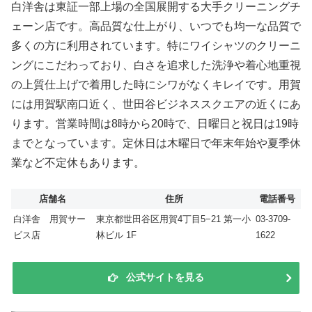
白洋舎は東証一部上場の全国展開する大手クリーニングチ
ェーン店です。高品質な仕上がり、いつでも均一な品質で
多くの方に利用されています。特にワイシャツのクリーニ
ングにこだわっており、白さを追求した洗浄や着心地重視
の上質仕上げで着用した時にシワがなくキレイです。用賀
には用賀駅南口近く、世田谷ビジネススクエアの近くにあ
ります。営業時間は8時から20時で、日曜日と祝日は19時
までとなっています。定休日は木曜日で年末年始や夏季休
業など不定休もあります。
店舗名
住所
電話番号
白洋舎 用賀サー
東京都世田谷区用賀4丁目5−21 第一小
03-3709-
ビス店
林ビル 1F
1622
公式サイトを見る