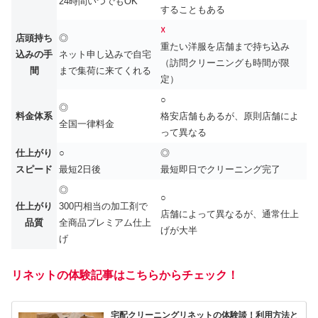
24時間いつでもOK
することもある
☓
店頭持ち
◎
重たい洋服を店舗まで持ち込み
込みの手
ネット申し込みで自宅
（訪問クリーニングも時間が限
間
まで集荷に来てくれる
定）
○
◎
料金体系
格安店舗もあるが、原則店舗によ
全国一律料金
って異なる
仕上がり
○
◎
スピード
最短2日後
最短即日でクリーニング完了
◎
○
仕上がり
300円相当の加工剤で
店舗によって異なるが、通常仕上
品質
全商品プレミアム仕上
げが大半
げ
リネットの体験記事はこちらからチェック！
宅配クリーニングリネットの体験談！利用方法と