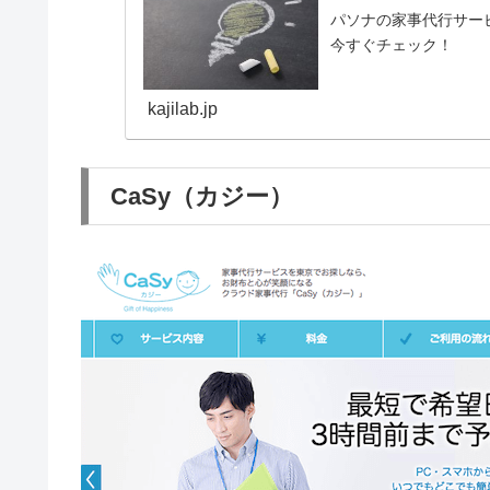
パソナの家事代行サー
今すぐチェック！
kajilab.jp
CaSy（カジー）