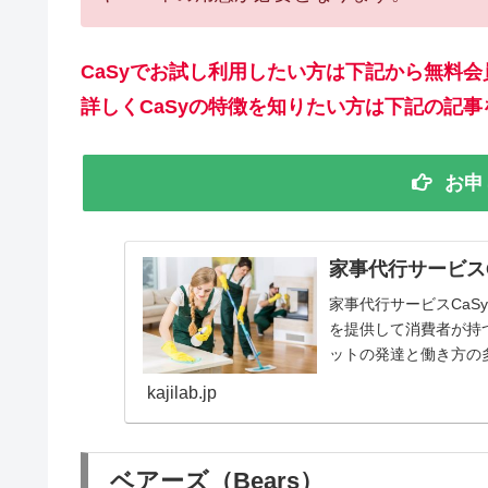
CaSyでお試し利用したい方は下記から無料
詳しくCaSyの特徴を知りたい方は下記の記
お申
家事代行サービス
家事代行サービスCa
を提供して消費者が持
ットの発達と働き方の
やクラウドママがどん..
kajilab.jp
ベアーズ（Bears）